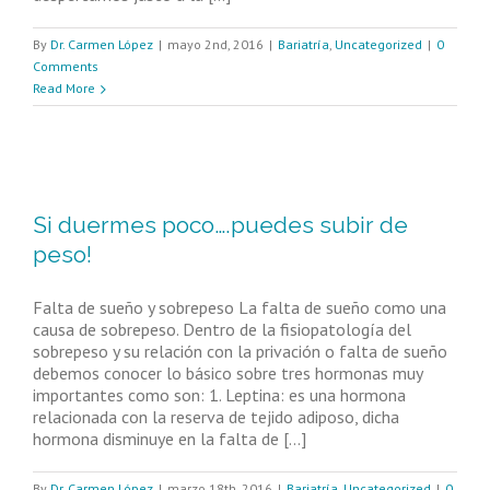
By
Dr. Carmen López
|
mayo 2nd, 2016
|
Bariatría
,
Uncategorized
|
0
Comments
Read More
Si duermes poco….puedes subir de
peso!
Falta de sueño y sobrepeso La falta de sueño como una
causa de sobrepeso. Dentro de la fisiopatología del
sobrepeso y su relación con la privación o falta de sueño
debemos conocer lo básico sobre tres hormonas muy
importantes como son: 1. Leptina: es una hormona
relacionada con la reserva de tejido adiposo, dicha
hormona disminuye en la falta de [...]
By
Dr. Carmen López
|
marzo 18th, 2016
|
Bariatría
,
Uncategorized
|
0