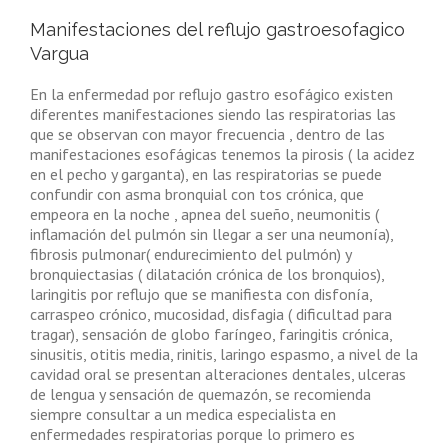
Manifestaciones del reflujo gastroesofagico
Vargua
En la enfermedad por reflujo gastro esofágico existen
diferentes manifestaciones siendo las respiratorias las
que se observan con mayor frecuencia , dentro de las
manifestaciones esofágicas tenemos la pirosis ( la acidez
en el pecho y garganta), en las respiratorias se puede
confundir con asma bronquial con tos crónica, que
empeora en la noche , apnea del sueño, neumonitis (
inflamación del pulmón sin llegar a ser una neumonía),
fibrosis pulmonar( endurecimiento del pulmón) y
bronquiectasias ( dilatación crónica de los bronquios),
laringitis por reflujo que se manifiesta con disfonía,
carraspeo crónico, mucosidad, disfagia ( dificultad para
tragar), sensación de globo faríngeo, faringitis crónica,
sinusitis, otitis media, rinitis, laringo espasmo, a nivel de la
cavidad oral se presentan alteraciones dentales, ulceras
de lengua y sensación de quemazón, se recomienda
siempre consultar a un medica especialista en
enfermedades respiratorias porque lo primero es