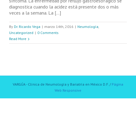
síntoma. La enfermedad por reflujo gastroesofágico se
diagnostica cuando la acidez está presente dos o más
veces a la semana. La [...]
By
Dr. Ricardo Vega
|
marzo 14th, 2016
|
Neumología
,
Uncategorized
|
0 Comments
Read More
VARGÚA - Clínica de Neumología y Bariatría en México D.F. /
Página
Web Responsive