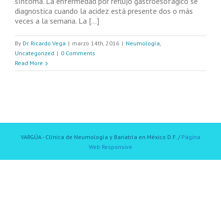
síntoma. La enfermedad por reflujo gastroesofágico se
diagnostica cuando la acidez está presente dos o más
veces a la semana. La [...]
By
Dr. Ricardo Vega
|
marzo 14th, 2016
|
Neumología
,
Uncategorized
|
0 Comments
Read More
VARGÚA - Clínica de Neumología y Bariatría en México D.F. /
Página
Web Responsive