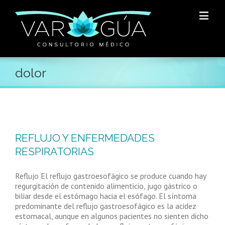
dolor
REFLUJO Y ENFERMEDADES
RESPIRATORIAS
Reflujo El reflujo gastroesofágico se produce cuando hay
regurgitación de contenido alimenticio, jugo gástrico o
biliar desde el estómago hacia el esófago. El síntoma
predominante del reflujo gastroesofágico es la acidez
estomacal, aunque en algunos pacientes no sienten dicho