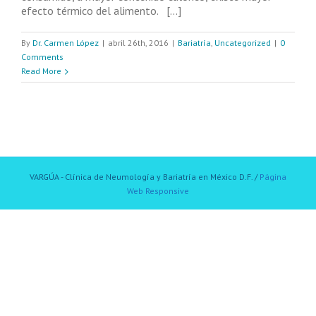
efecto térmico del alimento. [...]
By
Dr. Carmen López
|
abril 26th, 2016
|
Bariatría
,
Uncategorized
|
0
Comments
Read More
VARGÚA - Clínica de Neumología y Bariatría en México D.F. /
Página
Web Responsive