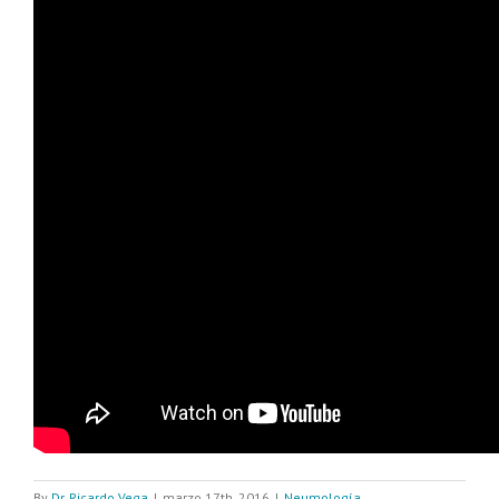
By
Dr. Ricardo Vega
|
marzo 17th, 2016
|
Neumología
,