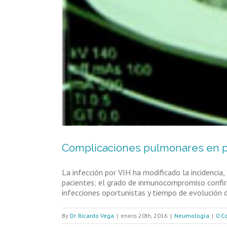
Complicaciones pulmonares en p
La infección por VIH ha modificado la incidencia,
pacientes; el grado de inmunocompromiso confir
infecciones oportunistas y tiempo de evolución de
By
Dr. Ricardo Vega
|
enero 20th, 2016
|
Neumología
|
0 C