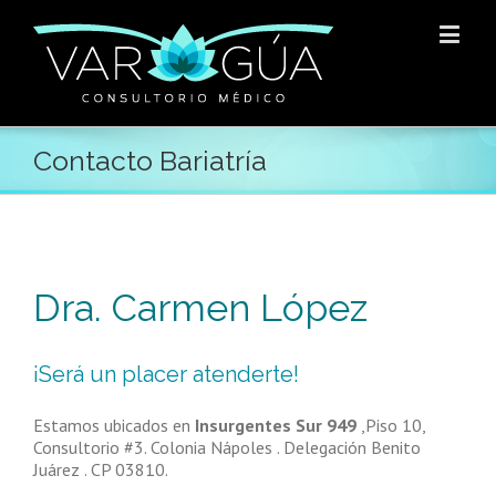
Contacto Bariatría
Dra. Carmen López
¡Será un placer atenderte!
Estamos ubicados en
Insurgentes Sur 949
,Piso 10,
Consultorio #3. Colonia Nápoles . Delegación Benito
Juárez . CP 03810.